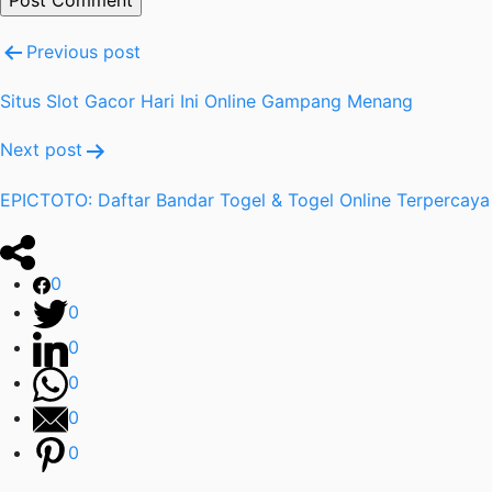
Post
Previous post
navigation
Situs Slot Gacor Hari Ini Online Gampang Menang
Next post
EPICTOTO: Daftar Bandar Togel & Togel Online Terpercaya
0
0
0
0
0
0