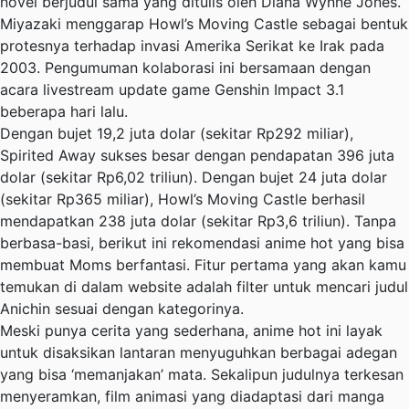
novel berjudul sama yang ditulis oleh Diana Wynne Jones.
Miyazaki menggarap Howl’s Moving Castle sebagai bentuk
protesnya terhadap invasi Amerika Serikat ke Irak pada
2003. Pengumuman kolaborasi ini bersamaan dengan
acara livestream update game Genshin Impact 3.1
beberapa hari lalu.
Dengan bujet 19,2 juta dolar (sekitar Rp292 miliar),
Spirited Away sukses besar dengan pendapatan 396 juta
dolar (sekitar Rp6,02 triliun). Dengan bujet 24 juta dolar
(sekitar Rp365 miliar), Howl’s Moving Castle berhasil
mendapatkan 238 juta dolar (sekitar Rp3,6 triliun). Tanpa
berbasa-basi, berikut ini rekomendasi anime hot yang bisa
membuat Moms berfantasi. Fitur pertama yang akan kamu
temukan di dalam website adalah filter untuk mencari judul
Anichin sesuai dengan kategorinya.
Meski punya cerita yang sederhana, anime hot ini layak
untuk disaksikan lantaran menyuguhkan berbagai adegan
yang bisa ‘memanjakan’ mata. Sekalipun judulnya terkesan
menyeramkan, film animasi yang diadaptasi dari manga