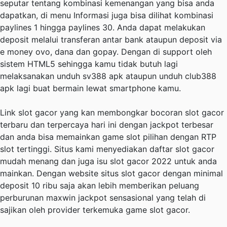
seputar tentang kombinasi kemenangan yang bisa anda
dapatkan, di menu Informasi juga bisa dilihat kombinasi
paylines 1 hingga paylines 30. Anda dapat melakukan
deposit melalui transferan antar bank ataupun deposit via
e money ovo, dana dan gopay. Dengan di support oleh
sistem HTML5 sehingga kamu tidak butuh lagi
melaksanakan unduh sv388 apk ataupun unduh club388
apk lagi buat bermain lewat smartphone kamu.
Link slot gacor yang kan membongkar bocoran slot gacor
terbaru dan terpercaya hari ini dengan jackpot terbesar
dan anda bisa memainkan game slot pilihan dengan RTP
slot tertinggi. Situs kami menyediakan daftar slot gacor
mudah menang dan juga isu slot gacor 2022 untuk anda
mainkan. Dengan website situs slot gacor dengan minimal
deposit 10 ribu saja akan lebih memberikan peluang
perburunan maxwin jackpot sensasional yang telah di
sajikan oleh provider terkemuka game slot gacor.