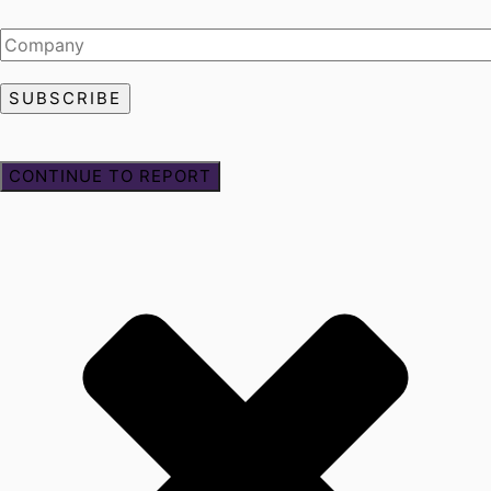
CONTINUE TO REPORT