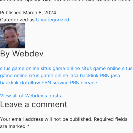
Published
March 8, 2024
Categorized as
Uncategorized
By Webdev
situs game online
situs game online
situs game online
situs
game online
situs game online
jasa backlink PBN
jasa
backlink dofollow
PBN service
PBN service
View all of Webdev's posts.
Leave a comment
Your email address will not be published.
Required fields
are marked
*