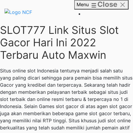
Close
Skip
Menu
to
content
NCF
SLOT777 Link Situs Slot
Gacor Hari Ini 2022
Terbaru Auto Maxwin
Situs online slot Indonesia tentunya menjadi salah satu
yang paling dicari sehingga para pemain bisa memilih situs
Gacor yang kredibel dan terpercaya. Sekarang telah hadir
dengan memberikan pelayanan terbaik sebagai situs judi
slot terbaik dan online resmi terbaru & terpercaya no 1 di
Indonesia. Selain Games slot gacor di atas agen slot gacor
juga akan memberikan beberapa game slot gacor terbaru,
yang memiliki nilai RTP tinggi. Situs khusus judi slot online
berkualitas yang telah sudah memiliki jumlah pemain aktif