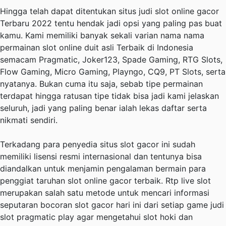
Hingga telah dapat ditentukan situs judi slot online gacor
Terbaru 2022 tentu hendak jadi opsi yang paling pas buat
kamu. Kami memiliki banyak sekali varian nama nama
permainan slot online duit asli Terbaik di Indonesia
semacam Pragmatic, Joker123, Spade Gaming, RTG Slots,
Flow Gaming, Micro Gaming, Playngo, CQ9, PT Slots, serta
nyatanya. Bukan cuma itu saja, sebab tipe permainan
terdapat hingga ratusan tipe tidak bisa jadi kami jelaskan
seluruh, jadi yang paling benar ialah lekas daftar serta
nikmati sendiri.
Terkadang para penyedia situs slot gacor ini sudah
memiliki lisensi resmi internasional dan tentunya bisa
diandalkan untuk menjamin pengalaman bermain para
penggiat taruhan slot online gacor terbaik. Rtp live slot
merupakan salah satu metode untuk mencari informasi
seputaran bocoran slot gacor hari ini dari setiap game judi
slot pragmatic play agar mengetahui slot hoki dan