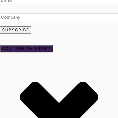
CONTINUE TO REPORT